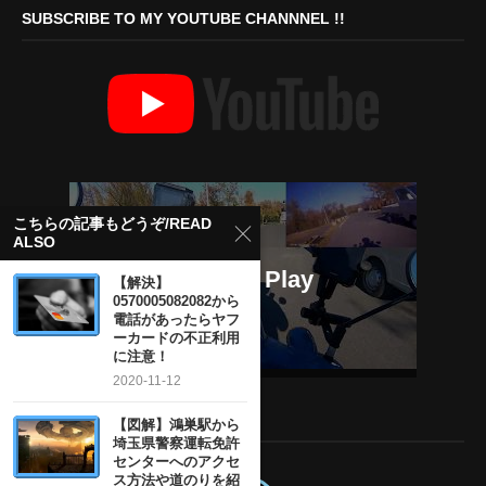
SUBSCRIBE TO MY YOUTUBE CHANNNEL !!
こちらの記事もどうぞ/READ
ALSO
【解決】
0570005082082から
電話があったらヤフ
ーカードの不正利用
に注意！
2020-11-12
MY TWITTER ACCOUNT
【図解】鴻巣駅から
埼玉県警察運転免許
センターへのアクセ
ス方法や道のりを紹