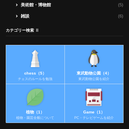
美術館・博物館
(5)
雑談
(6)
カテゴリー検索 Ⅱ
chess（5）
東武動物公園（4）
チェスのルールを勉強
東武動物公園を紹介
植物（1）
Game（1）
植物・園芸全般について
PC・テレビゲームを紹介