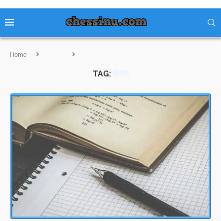
Home
Tags
Posts tagged with "学問"
TAG:
学問