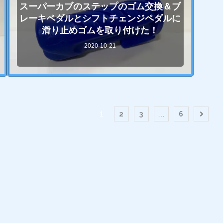
スーパーカブのステップのゴム交換＆ブ
レーキペダルとシフトチェンジペダルに
滑り止めゴムを取り付けた！
2020-10-21
1
2
3
…
6