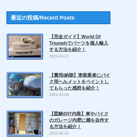
最近の投稿/Recent Posts
【完全ガイド】World Of
Triumphでパーツを個人輸入
する方法を紹介！
2023-04-21
【費用/納期】塗装業者にバイ
ク用ヘルメットをペイントし
てもらった感想を紹介！
2023-03-09
【図解/DIY内装】車やバイク
のガレージ内壁に棚を自作す
る方法を紹介！
2023-02-21