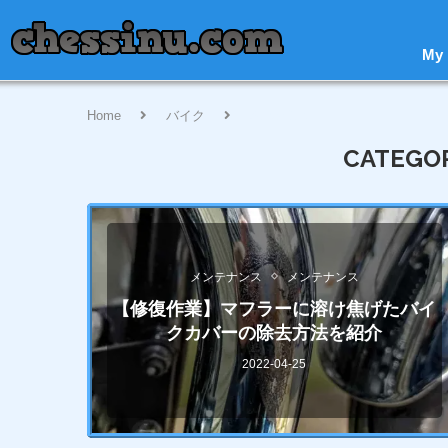
My
Home
バイク
SuperCub
CATEGOR
メンテナンス
メンテナンス
【修復作業】マフラーに溶け焦げたバイ
クカバーの除去方法を紹介
2022-04-25