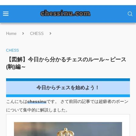
Home
CHESS
【図解】今日から分かるチェスのルール
～ピース(駒)編～
CHESS
【図解】今日から分かるチェスのルール～ピース
(駒)編～
今日からチェスを始めよう！
こんにちは
chessinu
です。 さて前回の記事では超癖者のポーン
について集中的に解説しました。