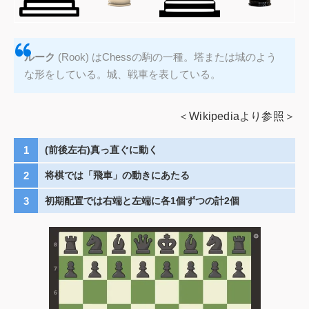
ルーク
(Rook) はChessの駒の一種。塔または城のよう
な形をしている。城、戦車を表している。
＜Wikipediaより参照＞
(前後左右)真っ直ぐに動く
将棋では「飛車」の動きにあたる
初期配置では右端と左端に各1個ずつの計2個