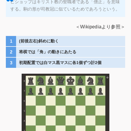
ビショップはキリスト教の聖職者である「僧正」を意味
する。駒の形が司教冠に似ているためであろうという。
＜Wikipediaより参照＞
(前後左右)斜めに動く
将棋では「角」の動きにあたる
初期配置では白マス黒マスに各1個ずつ計2個