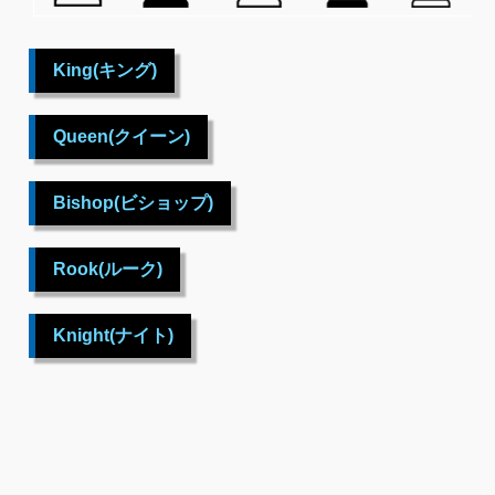
King(キング)
Queen(クイーン)
Bishop(ビショップ)
Rook(ルーク)
Knight(ナイト)