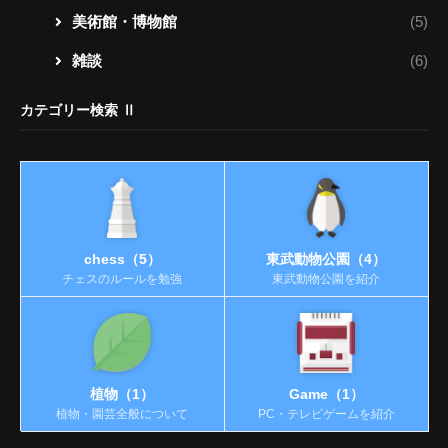
美術館・博物館
(5)
雑談
(6)
カテゴリー検索 Ⅱ
chess（5）
東武動物公園（4）
チェスのルールを勉強
東武動物公園を紹介
植物（1）
Game（1）
植物・園芸全般について
PC・テレビゲームを紹介