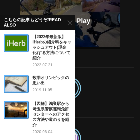
こちらの記事もどうぞ/READ
ALSO
【2022年最新版】
iHerbの紹介料をキャ
ッシュアウト(現金
化)する方法について
紹介
MY TWITTER ACCOUNT
2022-07-21
数学オリンピックの
思い出
2019-11-05
【図解】鴻巣駅から
埼玉県警察運転免許
MY INSTAGRAM ACCOUNT
センターへのアクセ
ス方法や道のりを紹
介
2020-06-04