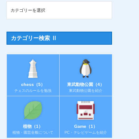
カテゴリー検索 Ⅱ
chess（5）
東武動物公園（4）
チェスのルールを勉強
東武動物公園を紹介
植物（1）
Game（1）
植物・園芸全般について
PC・テレビゲームを紹介