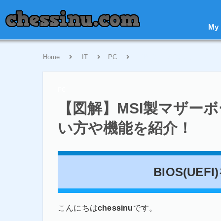
My
Home
IT
PC
【図解】MSI製マザーボードの
PC
【図解】MSI製マザーボー
い方や機能を紹介！
BIOS(UE
こんにちは
chessinu
です。