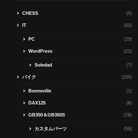
CHESS
(5)
IT
(50)
PC
(29)
WordPress
(21)
Soledad
(7)
バイク
(159)
Bonneville
(1)
DAX125
(6)
GB350＆GB350S
(78)
カスタムパーツ
(56)