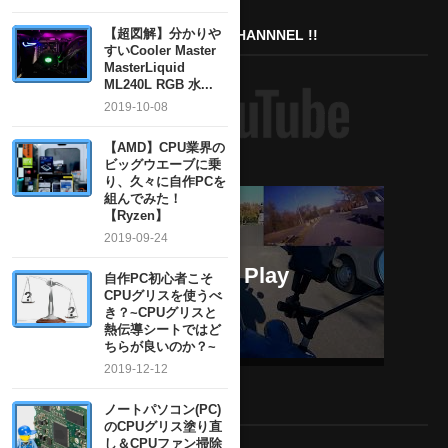
【超図解】分かりや
SUBSCRIBE TO MY YOUTUBE CHANNNEL !!
すいCooler Master
MasterLiquid
ML240L RGB 水...
2019-10-08
【AMD】CPU業界の
ビッグウエーブに乗
り、久々に自作PCを
組んでみた！
【Ryzen】
2019-09-24
自作PC初心者こそ
CPUグリスを使うべ
き？~CPUグリスと
熱伝導シートではど
ちらが良いのか？~
2019-12-12
MY TWITTER ACCOUNT
ノートパソコン(PC)
のCPUグリス塗り直
し＆CPUファン掃除