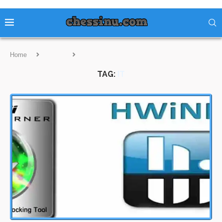
Home
Tags
Posts tagged with "IT"
TAG:
IT