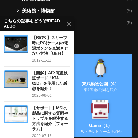
美術館・博物館
(5)
こちらの記事もどうぞ/READ
雑談
(6)
ALSO
カテゴリー検索 Ⅱ
【BIOS 】スリープ
時にPC(ケース)の電
源ボタンを点滅させ
ない方法【UEFI】
2019-11-11
【図解】ATX電源検
証ボード「KM-
02B」を使用した感
chess（5）
東武動物公園（4）
想を紹介！
チェスのルールを勉強
東武動物公園を紹介
2020-08-01
【サポート】MSIの
製品に関する質問や
トラブルを解決する
方法を紹介【フォー
植物（1）
Game（1）
ラム】
植物・園芸全般について
PC・テレビゲームを紹介
2020-07-15