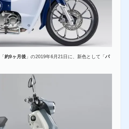
ら「
約9ヶ月後
」の2019年6月21日に、新色として「
パ