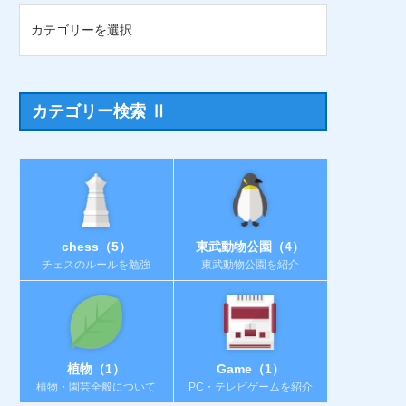
カテゴリー検索 Ⅱ
chess（5）
東武動物公園（4）
チェスのルールを勉強
東武動物公園を紹介
植物（1）
Game（1）
植物・園芸全般について
PC・テレビゲームを紹介