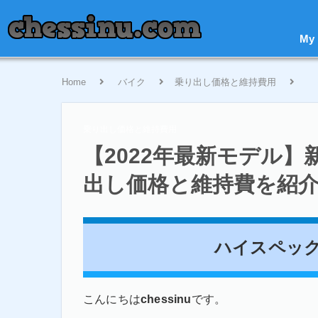
My
Home
バイク
乗り出し価格と維持費用
【
乗り出し価格と維持費用
【2022年最新モデル】
出し価格と維持費を紹
ハイスペッ
こんにちは
chessinu
です。