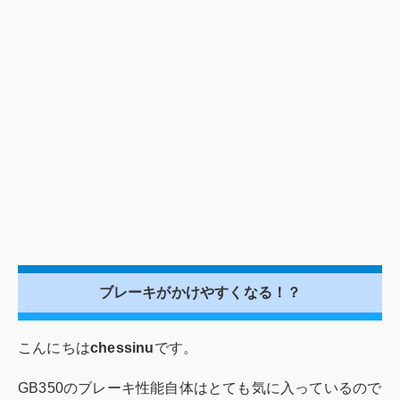
ブレーキがかけやすくなる！？
こんにちは
chessinu
です。
GB350のブレーキ性能自体はとても気に入っているので