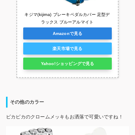
キジマ(kijima) ブレーキペダルカバー 足型デ
ラックス ブルーアルマイト
Amazonで見る
楽天市場で見る
Yahoo!ショッピングで見る
その他のカラー
ピカピカのクロームメッキもお洒落で可愛いですね！