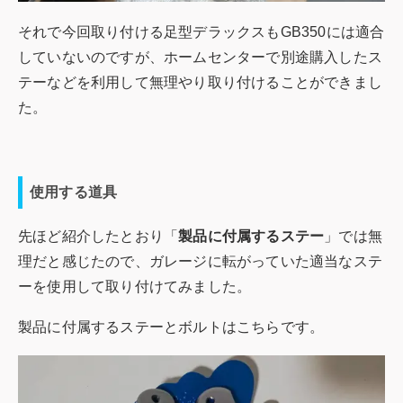
それで今回取り付ける足型デラックスもGB350には適合
していないのですが、ホームセンターで別途購入したス
テーなどを利用して無理やり取り付けることができまし
た。
使用する道具
先ほど紹介したとおり「
製品に付属するステー
」では無
理だと感じたので、ガレージに転がっていた適当なステ
ーを使用して取り付けてみました。
製品に付属するステーとボルトはこちらです。