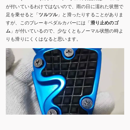
が付いているわけではないので、雨の日に濡れた状態で
足を乗せると「
ツルツル
」と滑ったりすることがありま
すが、このブレーキペダルカバーには「
滑り止めのゴ
ム
」が付いているので、少なくともノーマル状態の時よ
りも滑りにくくはなると思います。