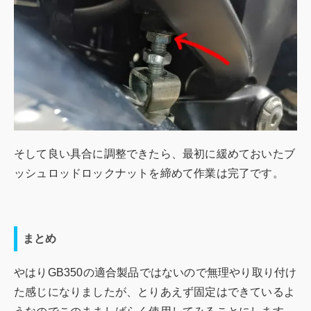
そして良い具合に調整できたら、最初に緩めておいたブ
ッシュロッドロックナットを締めて作業は完了です。
まとめ
やはりGB350の適合製品ではないので無理やり取り付け
た感じになりましたが、とりあえず固定はできているよ