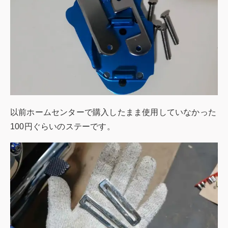
以前ホームセンターで購入したまま使用していなかった
100円ぐらいのステーです。