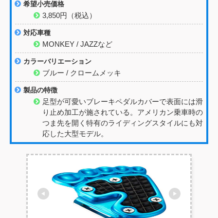
希望小売価格
3,850円（税込）
対応車種
MONKEY / JAZZなど
カラーバリエーション
ブルー / クロームメッキ
製品の特徴
足型が可愛いブレーキペダルカバーで表面には滑
り止め加工が施されている。アメリカン乗車時の
つま先を開く特有のライディングスタイルにも対
応した大型モデル。