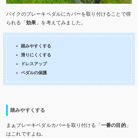
バイクのブレーキペダルにカバーを取り付けることで得
られる「
効果
」を考えてみました。
踏みやすくする
滑りにくくする
ドレスアップ
ペダルの保護
踏みやすくする
まぁブレーキペダルカバーを取り付ける「
一番の目的
」
はこれですよね。