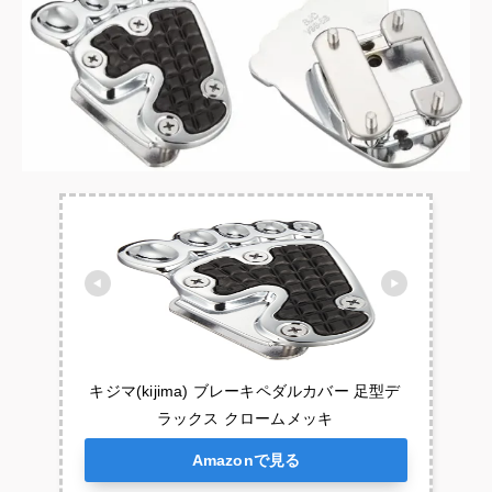
キジマ(kijima) ブレーキペダルカバー 足型デ
ラックス クロームメッキ
Amazonで見る