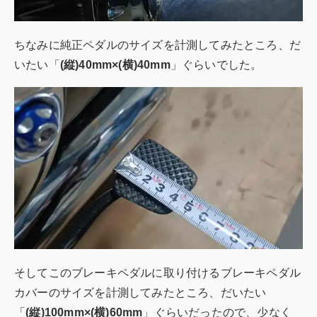
ちなみに純正ペダルのサイズを計測してみたところ、だ
いたい「
(縦)40mm×(横)40mm
」ぐらいでした。
そしてこのブレーキペダルに取り付けるブレーキペダル
カバーのサイズを計測してみたところ、だいたい
「
(縦)100mm×(横)60mm
」ぐらいだったので、少なく