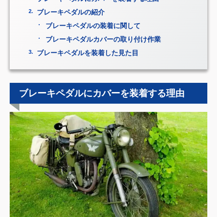
ブレーキペダルの紹介
ブレーキペダルの装着に関して
ブレーキペダルカバーの取り付け作業
ブレーキペダルを装着した見た目
ブレーキペダルにカバーを装着する理由