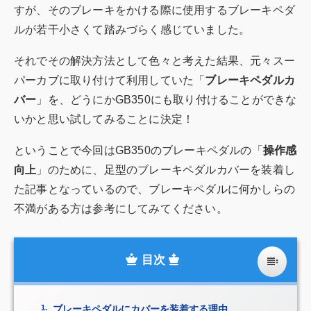
すが、そのブレーキをかける際に使用するブレーキペダ
ルが若干小さくて踏みづらく感じていました。
それでその解決方法として色々と考えた結果、元々スー
パーカブに取り付けて利用していた「
ブレーキペダルカ
バー
」を、どうにかGB350にも取り付けることができな
いかと思い試してみることに決定！
ということで今回はGB350のブレーキペダルの「
操作感
向上
」のために、足型のブレーキペダルカバーを装着し
た記事となっているので、ブレーキペダルに何かしらの
不満がある方は参考にしてみてください。
ブレーキペダルにカバーを装着する理由